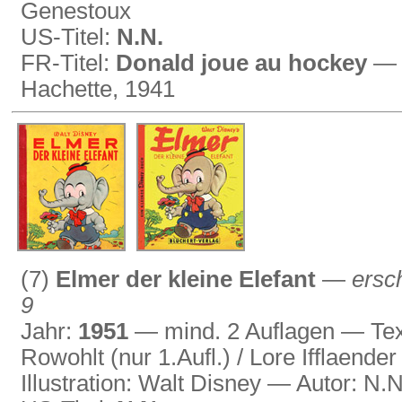
Genestoux
US-Titel:
N.N.
FR-Titel:
Donald joue au hockey
— S
Hachette, 1941
(7)
Elmer der kleine Elefant
—
ersc
9
Jahr:
1951
— mind. 2 Auflagen — Text
Rowohlt (nur 1.Aufl.) / Lore Ifflaender
Illustration: Walt Disney — Autor: N.