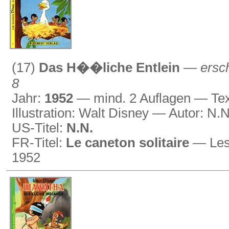
(17)
Das H��liche Entlein
—
ersc
8
Jahr:
1952
— mind. 2 Auflagen — Tex
Illustration: Walt Disney — Autor: N.
US-Titel:
N.N.
FR-Titel:
Le caneton solitaire
— Les 
1952