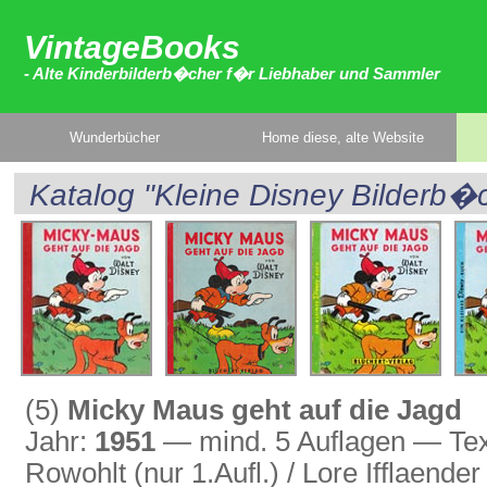
VintageBooks
- Alte Kinderbilderb�cher f�r Liebhaber und Sammler
Wunderbücher
Home diese, alte Website
Katalog "Kleine Disney Bilderb
(5)
Micky Maus geht auf die Jagd
Jahr:
1951
— mind. 5 Auflagen — Text
Rowohlt (nur 1.Aufl.) / Lore Ifflaender