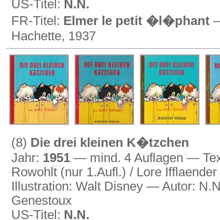
US-Titel:
N.N.
FR-Titel:
Elmer le petit �l�phant
—
Hachette, 1937
(8)
Die drei kleinen K�tzchen
Jahr:
1951
— mind. 4 Auflagen — Text
Rowohlt (nur 1.Aufl.) / Lore Ifflaender
Illustration: Walt Disney — Autor: N
Genestoux
US-Titel:
N.N.