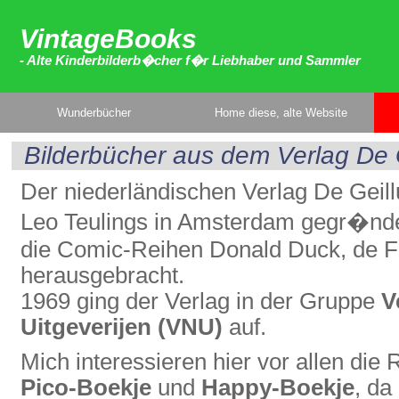
VintageBooks
- Alte Kinderbilderb�cher f�r Liebhaber und Sammler
Wunderbücher
Home diese, alte Website
Bilderbücher aus dem Verlag De 
Der niederländischen Verlag De Geil
Leo Teulings in Amsterdam gegr�ndet
die Comic-Reihen Donald Duck, de F
herausgebracht.
1969 ging der Verlag in der Gruppe
V
Uitgeverijen (VNU)
auf.
Mich interessieren hier vor allen die
Pico-Boekje
und
Happy-Boekje
, da