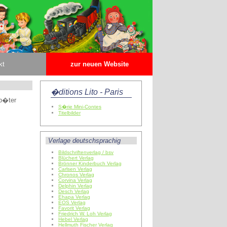
kt
zur neuen Website
�ditions Lito - Paris
p�ter
S�rie Mini-Contes
Titelbilder
Verlage deutschsprachig
Bildschriftenverlag / bsv
Blüchert Verlag
Brönner Kinderbuch Verlag
Carlsen Verlag
Chronos Verlag
Corvina Verlag
Delphin Verlag
Desch Verlag
Ehapa Verlag
EOS Verlag
Favorit Verlag
Friedrich W. Loh Verlag
Hebel Verlag
Hellmuth Fischer Verlag