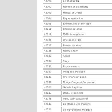
42001
Le chat bott�
42002
Rosette et Blanchette
42003
Hansel et Gretel
42004
Biquette et le loup
42005
Emmanuelle et son lapin
42011
Sammie la tortue
42012
Mi-Ki, le vagabond
42025
Une bonne f�e
42026
Pauvre caneton
42028
Rouky a faim
42033
Agnel
42034
Troty
42036
Pixy le curieux
42037
Pikepat le Polisson
42038
Cherchons un Logis
42039
Rouge-Gorge et Sansonnet
42040
Gentils Papillons
42047
Dodu, le porcelet
42048
Pipo, lapin vagabond
42049
La Maison Des Pigeons
42051
Le T�l�phone Magique