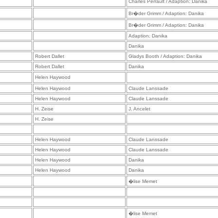
Charles Perrault / Adaption: Danika
Br�der Grimm / Adaption: Danika
Br�der Grimm / Adaption: Danika
Adaption: Danika
Danika
Robert Dallet
Gladys Booth / Adaption: Danika
Robert Dallet
Danika
Helen Haywood
Helen Haywood
Claude Lanssade
Helen Haywood
Claude Lanssade
H. Zeise
J. Ancelet
H. Zeise
Helen Haywood
Claude Lanssade
Helen Haywood
Claude Lanssade
Helen Haywood
Danika
Helen Haywood
Danika
�lise Memet
�lise Memet