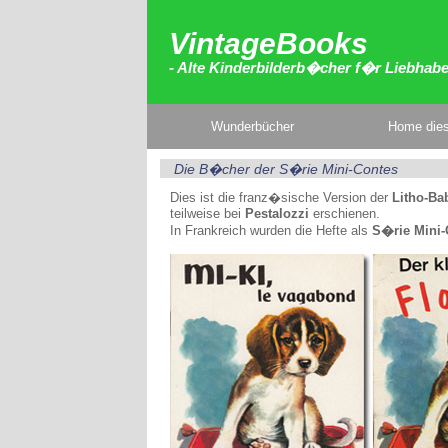
VintageBooks
- Alte Kinderbilderb�cher f�r Liebhab
Wunderbücher
Home dies
Die B�cher der S�rie Mini-Contes
Dies ist die franz�sische Version der
Litho-B
teilweise bei
Pestalozzi
erschienen.
In Frankreich wurden die Hefte als
S�rie Mini-