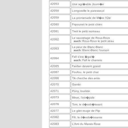
42053
Une agr�able Journ�e
42058
Longoreille le paresseux
42059
La promenade de M�re l'Oie
42060
Fripounet le petit chien
42061
Tireli le petit moineau
Le sauvetage de Roux-Roux
42062
auch:
Roux-Roux le petit veau
La peur de Blanc-Blanc
42063
auch:
Blanc-Blanc l'ourson
Fafi s'est �gar�
42064
auch:
Fafi le chamois
42065
Fanfan devient grand
42067
Foufou, le petit chat
42068
Tik cherche des amis
42070
Gambi
42071
Pony, touriste
42073
Minet, l'intr�pide
42076
Tom, le d�sob�issant
42077
Le gilet rouge de Flip
42082
Fifi, la d�sob�issante
42083
L'Ami du Marais Rose