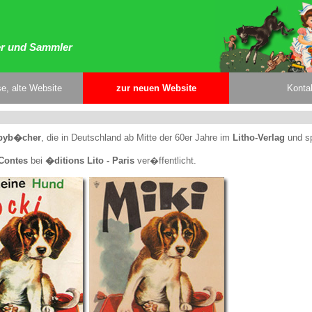
er und Sammler
e, alte Website
zur neuen Website
Konta
abyb�cher
, die in Deutschland ab Mitte der 60er Jahre im
Litho-Verlag
und s
Contes
bei
�ditions Lito - Paris
ver�ffentlicht.