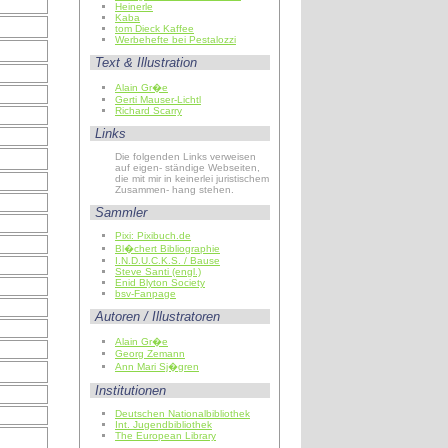
Heinerle
Kaba
tom Dieck Kaffee
Werbehefte bei Pestalozzi
Text & Illustration
Alain Gr�e
Gerti Mauser-Lichtl
Richard Scarry
Links
Die folgenden Links verweisen
auf eigen- ständige Webseiten,
die mit mir in keinerlei juristischem
Zusammen- hang stehen.
Sammler
Pixi: Pixibuch.de
Bl�chert Bibliographie
I.N.D.U.C.K.S. / Bause
Steve Santi (engl.)
Enid Blyton Society
bsv-Fanpage
Autoren / Illustratoren
Alain Gr�e
Georg Zemann
Ann Mari Sj�gren
Institutionen
Deutschen Nationalbibliothek
Int. Jugendbibliothek
The European Library