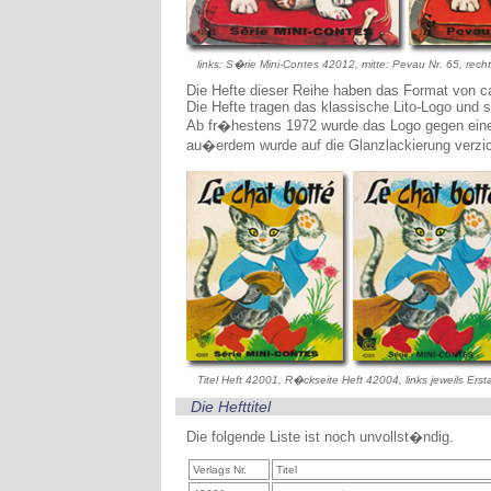
links: S�rie Mini-Contes 42012, mitte: Pevau Nr. 65, rech
Die Hefte dieser Reihe haben das Format von 
Die Hefte tragen das klassische Lito-Logo und si
Ab fr�hestens 1972 wurde das Logo gegen eine
au�erdem wurde auf die Glanzlackierung verzic
Titel Heft 42001, R�ckseite Heft 42004, links jeweils Er
Die Hefttitel
Die folgende Liste ist noch unvollst�ndig.
Verlags Nr.
Titel