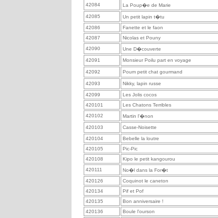
42084
La Poup�e de Marie
42085
Un petit lapin t�tu
42086
Fanette et le faon
42087
Nicolas et Pouny
42090
Une D�couverte
42091
Monsieur Poilu part en voyage
42092
Poum petit chat gourmand
42093
Nikky, lapin russe
42099
Les Jolis cocos
420101
Les Chatons Terribles
420102
Martin l'�non
420103
Casse-Noisette
420104
Bebelle la loutre
420105
Pic-Pic
420108
Kipo le petit kangourou
420111
No�l dans la For�t
420126
Coquinot le caneton
420134
Pif et Pof
420135
Bon anniversaire !
420136
Boule l'ourson