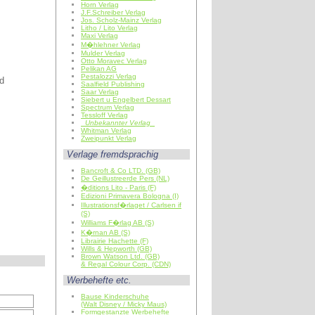
Horn Verlag
J.F.Schreiber Verlag
Jos. Scholz-Mainz Verlag
Litho / Lito Verlag
Maxi Verlag
M�hlehner Verlag
Mulder Verlag
Otto Moravec Verlag
Pelikan AG
Pestalozzi Verlag
d
Saalfield Publishing
Saar Verlag
Siebert u Engelbert Dessart
Spectrum Verlag
Tessloff Verlag
Unbekannter Verlag
Whitman Verlag
Zweipunkt Verlag
Verlage fremdsprachig
Bancroft & Co LTD. (GB)
De Geillustreerde Pers (NL)
�ditions Lito - Paris (F)
Edizioni Primavera Bologna (I)
Illustrationsf�rlaget / Carlsen if
(S)
Williams F�rlag AB (S)
K�rnan AB (S)
Librairie Hachette (F)
Wills & Hepworth (GB)
Brown Watson Ltd. (GB)
& Regal Colour Corp. (CDN)
Werbehefte etc.
Bause Kinderschuhe
(Walt Disney / Micky Maus)
Formgestanzte Werbehefte