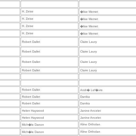
H. Zeise
�lise Memet
H. Zeise
�lise Memet
H. Zeise
�lise Memet
H. Zeise
�lise Memet
Robert Dallet
Claire Laury
Robert Dallet
Claire Laury
Robert Dallet
Claire Laury
Robert Dallet
Claire Laury
Robert Dallet
Andr� Lef�vre
Robert Dallet
Danika
Robert Dallet
Danika
Helen Haywood
Janine Ancelet
Helen Haywood
Janine Ancelet
Aline Ortholan
Mich�le Danon
Aline Ortholan
Mich�le Danon