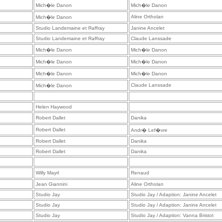
Mich�le Danon
Mich�le Danon
Aline Ortholan
Mich�le Danon
Studio Landemaine et Raffray
Janine Ancelet
Studio Landemaine et Raffray
Claude Lanssade
Mich�le Danon
Mich�le Danon
Mich�le Danon
Mich�le Danon
Mich�le Danon
Mich�le Danon
Claude Lanssade
Mich�le Danon
Helen Haywood
Robert Dallet
Danika
Robert Dallet
Andr� Lef�vre
Robert Dallet
Danika
Robert Dallet
Danika
Willy Mayrl
Renaud
Jean Giannini
Aline Ortholan
Studio Jay
Studio Jay / Adaption: Janine Ancelet
Studio Jay
Studio Jay / Adaption: Janine Ancelet
Studio Jay
Studio Jay / Adaption: Vanna Bristot