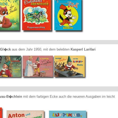
 Gl�ck
aus dem Jahr 1950, mit dem belebten
Kasperl Larifari
vau-B�chlein
mit dem farbigen Ecke auch die neueren Ausgaben im leicht