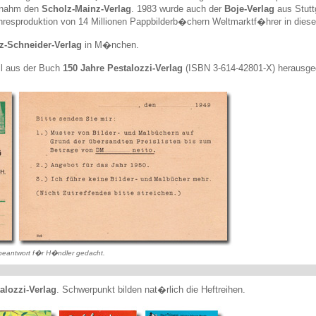
ernahm den
Scholz-Mainz-Verlag
. 1983 wurde auch der
Boje-Verlag
aus Stutt
hresproduktion von 14 Millionen Pappbilderb�chern Weltmarktf�hrer in dies
z-Schneider-Verlag
in M�nchen.
l aus der Buch
150 Jahre Pestalozzi-Verlag
(ISBN 3-614-42801-X) herausg
rbeantwort f�r H�ndler gedacht.
alozzi-Verlag
. Schwerpunkt bilden nat�rlich die Heftreihen.