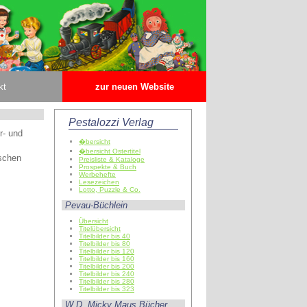
kt
zur neuen Website
Pestalozzi Verlag
r- und
�bersicht
�bersicht Ostertitel
ischen
Preisliste & Kataloge
Prospekte & Buch
Werbehefte
Lesezeichen
Lotto, Puzzle & Co.
Pevau-Büchlein
Übersicht
Titelübersicht
Titelbilder bis 40
Titelbilder bis 80
Titelbilder bis 120
Titelbilder bis 160
Titelbilder bis 200
Titelbilder bis 240
Titelbilder bis 280
Titelbilder bis 323
W.D. Micky Maus Bücher