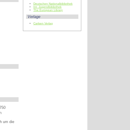
Deutschen Nationalbibliothek
Int. Jugendbibliothek
The European Library
Verlage
Carlsen Verlag
 750
h
h um die