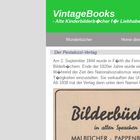
VintageBooks
- Alte Kinderbilderb�cher f�r Liebhab
Wunderbücher
Home dies
Der Pestalozzi-Verlag
Am 2. September 1844 wurde in F�rth die Fir
Bilderb�chern. Ende der 1920er Jahre wurde e
W�hrend der Zeit des Nationalsozialismus wur
T�tigkeiten einzustellen. Sie verkauften das 
Ab 1938 trat der Verlag dann unter dem Namen