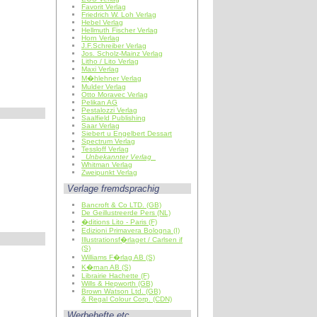
Favorit Verlag
Friedrich W. Loh Verlag
Hebel Verlag
Hellmuth Fischer Verlag
Horn Verlag
J.F.Schreiber Verlag
Jos. Scholz-Mainz Verlag
Litho / Lito Verlag
Maxi Verlag
M�hlehner Verlag
Mulder Verlag
Otto Moravec Verlag
Pelikan AG
Pestalozzi Verlag
Saalfield Publishing
Saar Verlag
Siebert u Engelbert Dessart
Spectrum Verlag
Tessloff Verlag
Unbekannter Verlag
Whitman Verlag
Zweipunkt Verlag
Verlage fremdsprachig
Bancroft & Co LTD. (GB)
De Geillustreerde Pers (NL)
�ditions Lito - Paris (F)
Edizioni Primavera Bologna (I)
Illustrationsf�rlaget / Carlsen if
(S)
Williams F�rlag AB (S)
K�rnan AB (S)
Librairie Hachette (F)
Wills & Hepworth (GB)
Brown Watson Ltd. (GB)
& Regal Colour Corp. (CDN)
Werbehefte etc.