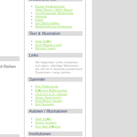
Bause Kinderschuhe
(Walt Disney / Micky Maus)
Formgestanzte Werbehefte
Heinerle
Kaba
tom Dieck Kaffee
Werbehefte bei Pestalozzi
Text & Illustration
Alain Gr�e
Gerti Mauser-Lichtl
Richard Scarry
Links
Die folgenden Links verweisen
auf eigen- ständige Webseiten,
pf-Reihen
die mit mir in keinerlei juristischem
Zusammen- hang stehen.
Sammler
Pixi: Pixibuch.de
Bl�chert Bibliographie
I.N.D.U.C.K.S. / Bause
Steve Santi (engl.)
Enid Blyton Society
bsv-Fanpage
Autoren / Illustratoren
Alain Gr�e
Georg Zemann
Ann Mari Sj�gren
Institutionen