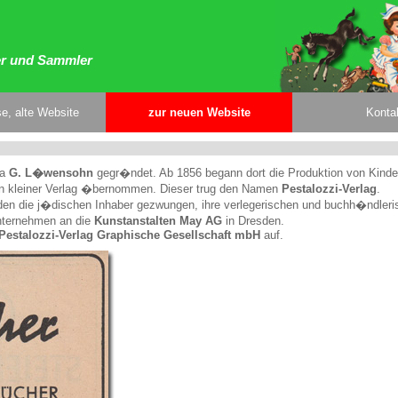
er und Sammler
e, alte Website
zur neuen Website
Konta
ma
G. L�wensohn
gegr�ndet. Ab 1856 begann dort die Produktion von Kinde
in kleiner Verlag �bernommen. Dieser trug den Namen
Pestalozzi-Verlag
.
den die j�dischen Inhaber gezwungen, ihre verlegerischen und buchh�ndler
Unternehmen an die
Kunstanstalten May AG
in Dresden.
Pestalozzi-Verlag Graphische Gesellschaft mbH
auf.