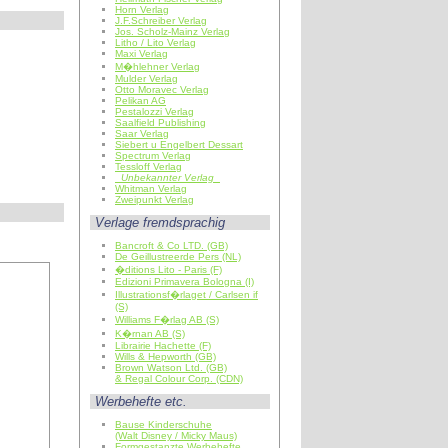
Horn Verlag
J.F.Schreiber Verlag
Jos. Scholz-Mainz Verlag
Litho / Lito Verlag
Maxi Verlag
M�hlehner Verlag
Mulder Verlag
Otto Moravec Verlag
Pelikan AG
Pestalozzi Verlag
Saalfield Publishing
Saar Verlag
Siebert u Engelbert Dessart
Spectrum Verlag
Tessloff Verlag
Unbekannter Verlag
Whitman Verlag
Zweipunkt Verlag
Verlage fremdsprachig
Bancroft & Co LTD. (GB)
De Geillustreerde Pers (NL)
�ditions Lito - Paris (F)
Edizioni Primavera Bologna (I)
Illustrationsf�rlaget / Carlsen if
(S)
Williams F�rlag AB (S)
K�rnan AB (S)
Librairie Hachette (F)
Wills & Hepworth (GB)
Brown Watson Ltd. (GB)
& Regal Colour Corp. (CDN)
Werbehefte etc.
Bause Kinderschuhe
(Walt Disney / Micky Maus)
Formgestanzte Werbehefte