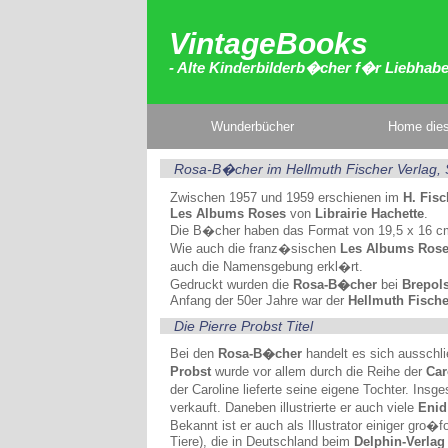
VintageBooks
- Alte Kinderbilderb�cher f�r Liebhab
Wunderbücher
Home dies
Rosa-B�cher im Hellmuth Fischer Verlag,
Zwischen 1957 und 1959 erschienen im
H. Fisc
Les Albums Roses
von
Librairie Hachette
.
Die B�cher haben das Format von 19,5 x 16 cm
Wie auch die franz�sischen
Les Albums Ros
auch die Namensgebung erkl�rt.
Gedruckt wurden die
Rosa-B�cher
bei
Brepol
Anfang der 50er Jahre war der
Hellmuth Fische
Die Pierre Probst Titel
Bei den
Rosa-B�cher
handelt es sich ausschl
Probst
wurde vor allem durch die Reihe der
Car
der Caroline lieferte seine eigene Tochter. In
verkauft. Daneben illustrierte er auch viele
Enid
Bekannt ist er auch als Illustrator einiger gro�
Tiere), die in Deutschland beim
Delphin-Verlag