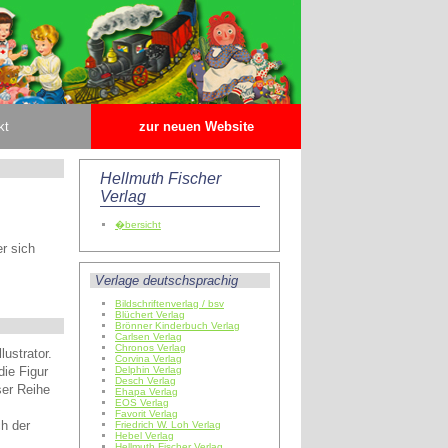
kt
zur neuen Website
Hellmuth Fischer
Verlag
�bersicht
er sich
Verlage deutschsprachig
Bildschriftenverlag / bsv
Blüchert Verlag
Brönner Kinderbuch Verlag
Carlsen Verlag
Chronos Verlag
lustrator.
Corvina Verlag
die Figur
Delphin Verlag
Desch Verlag
ser Reihe
Ehapa Verlag
EOS Verlag
Favorit Verlag
ch der
Friedrich W. Loh Verlag
Hebel Verlag
Hellmuth Fischer Verlag