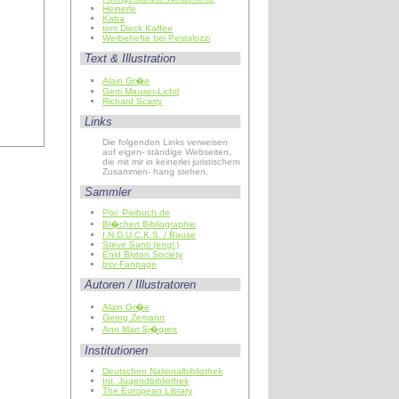
Heinerle
Kaba
tom Dieck Kaffee
Werbehefte bei Pestalozzi
Text & Illustration
Alain Gr�e
Gerti Mauser-Lichtl
Richard Scarry
Links
Die folgenden Links verweisen
auf eigen- ständige Webseiten,
die mit mir in keinerlei juristischem
Zusammen- hang stehen.
Sammler
Pixi: Pixibuch.de
Bl�chert Bibliographie
I.N.D.U.C.K.S. / Bause
Steve Santi (engl.)
Enid Blyton Society
bsv-Fanpage
Autoren / Illustratoren
Alain Gr�e
Georg Zemann
Ann Mari Sj�gren
Institutionen
Deutschen Nationalbibliothek
Int. Jugendbibliothek
The European Library