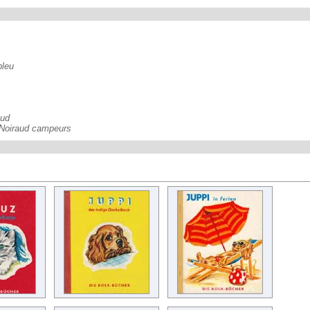
bleu
aud
 Noiraud campeurs