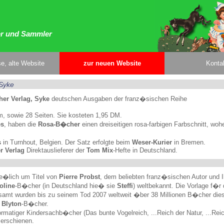
er und Sammler
e, alte Website
zur neuen Website
Konta
 Syke
her Verlag, Syke
deutschen Ausgaben der franz�sischen Reihe
, sowie 28 Seiten. Sie kosteten 1,95 DM.
es
, haben die
Rosa-B�cher
einen dreiseitigen rosa-farbigen Farbschnitt, woh
s
in Turnhout, Belgien. Der Satz erfolgte beim
Weser-Kurier
in Bremen.
r Verlag
Direktauslieferer der
Tom Mix
-Hefte in Deutschland.
ie�lich um Titel von
Pierre Probst
, dem beliebten franz�sischen Autor und Il
oline
-B�cher (in Deutschland hie� sie
Steffi
) weltbekannt. Die Vorlage f�r 
sgesamt wurden bis zu seinem Tod 2007 weltweit �ber 38 Millionen B�cher die
 Blyton
-B�cher.
formatiger Kindersachb�cher (Das bunte Vogelreich, ...Reich der Natur, ...Rei
erschienen.