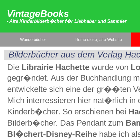
VintageBooks
- Alte Kinderbilderb�cher f�r Liebhaber und Sammler
Wunderbücher
Home diese, alte Website
Bilderbücher aus dem Verlag Hac
Die
Librairie Hachette
wurde von
Lo
gegr�ndet. Aus der Buchhandlung m
entwickelte sich eine der gr��ten V
Mich interressieren hier nat�rlich in 
Kinderb�cher. So erschienen bei
Ha
Bilderb�cher. Das Pendant zum
Ba
Bl�chert-Disney-Reihe
habe ich al