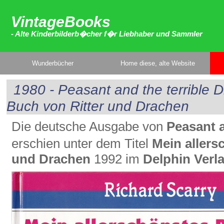
VintageBooks
- Alte Kinderbilderb�cher f�r Liebhaber und Sammler
Wunderbücher
Home diese, alte Website
1980 - Peasant and the terrible 
Buch von Ritter und Drachen
Die deutsche Ausgabe von
Peasant a
erschien unter dem Titel
Mein allers
und Drachen
1992 im
Delphin Verl