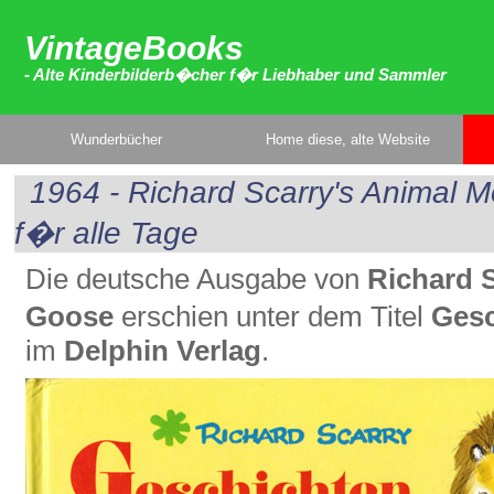
VintageBooks
- Alte Kinderbilderb�cher f�r Liebhaber und Sammler
Wunderbücher
Home diese, alte Website
1964 - Richard Scarry's Animal 
f�r alle Tage
Die deutsche Ausgabe von
Richard 
Goose
erschien unter dem Titel
Gesc
im
Delphin Verlag
.