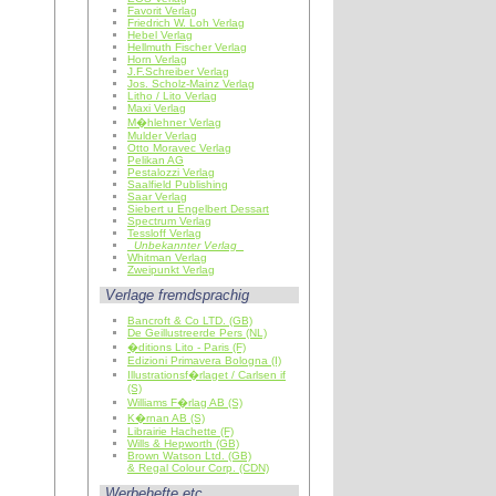
Favorit Verlag
Friedrich W. Loh Verlag
Hebel Verlag
Hellmuth Fischer Verlag
Horn Verlag
J.F.Schreiber Verlag
Jos. Scholz-Mainz Verlag
Litho / Lito Verlag
Maxi Verlag
M�hlehner Verlag
Mulder Verlag
Otto Moravec Verlag
Pelikan AG
Pestalozzi Verlag
Saalfield Publishing
Saar Verlag
Siebert u Engelbert Dessart
Spectrum Verlag
Tessloff Verlag
Unbekannter Verlag
Whitman Verlag
Zweipunkt Verlag
Verlage fremdsprachig
Bancroft & Co LTD. (GB)
De Geillustreerde Pers (NL)
�ditions Lito - Paris (F)
Edizioni Primavera Bologna (I)
Illustrationsf�rlaget / Carlsen if
(S)
Williams F�rlag AB (S)
K�rnan AB (S)
Librairie Hachette (F)
Wills & Hepworth (GB)
Brown Watson Ltd. (GB)
& Regal Colour Corp. (CDN)
Werbehefte etc.