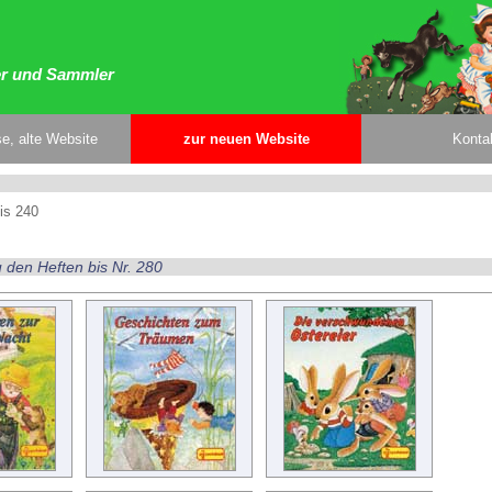
er und Sammler
e, alte Website
zur neuen Website
Konta
bis 240
u den Heften bis Nr. 280