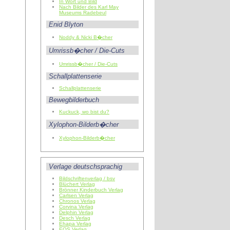
In Wort und Bild
Nach Bilder des Karl May
Museums Radebeul
Enid Blyton
Noddy & Nicki B�cher
Umrissb�cher / Die-Cuts
Umrissb�cher / Die-Cuts
Schallplattenserie
Schallplattenserie
Bewegbilderbuch
Kuckuck, wo bist du?
Xylophon-Bilderb�cher
Xylophon-Bilderb�cher
Verlage deutschsprachig
Bildschriftenverlag / bsv
Blüchert Verlag
Brönner Kinderbuch Verlag
Carlsen Verlag
Chronos Verlag
Corvina Verlag
Delphin Verlag
Desch Verlag
Ehapa Verlag
EOS Verlag