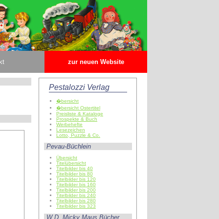
kt
zur neuen Website
Pestalozzi Verlag
�bersicht
�bersicht Ostertitel
Preisliste & Kataloge
Prospekte & Buch
Werbehefte
Lesezeichen
Lotto, Puzzle & Co.
Pevau-Büchlein
Übersicht
Titelübersicht
Titelbilder bis 40
Titelbilder bis 80
Titelbilder bis 120
Titelbilder bis 160
Titelbilder bis 200
Titelbilder bis 240
Titelbilder bis 280
Titelbilder bis 323
W.D. Micky Maus Bücher