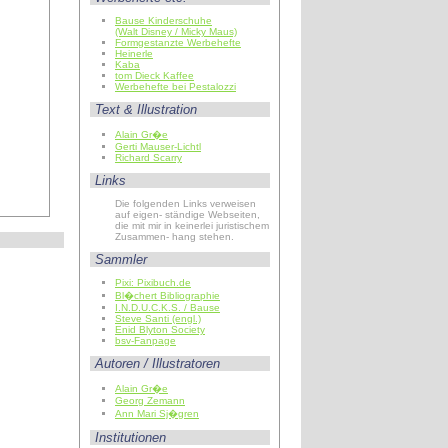
Bause Kinderschuhe
(Walt Disney / Micky Maus)
Formgestanzte Werbehefte
Heinerle
Kaba
tom Dieck Kaffee
Werbehefte bei Pestalozzi
Text & Illustration
Alain Gr�e
Gerti Mauser-Lichtl
Richard Scarry
Links
Die folgenden Links verweisen
auf eigen- ständige Webseiten,
die mit mir in keinerlei juristischem
Zusammen- hang stehen.
Sammler
Pixi: Pixibuch.de
Bl�chert Bibliographie
I.N.D.U.C.K.S. / Bause
Steve Santi (engl.)
Enid Blyton Society
bsv-Fanpage
Autoren / Illustratoren
Alain Gr�e
Georg Zemann
Ann Mari Sj�gren
Institutionen