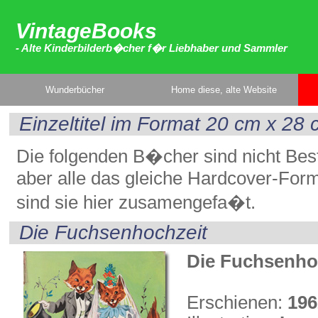
VintageBooks
- Alte Kinderbilderb�cher f�r Liebhaber und Sammler
Wunderbücher
Home diese, alte Website
Einzeltitel im Format 20 cm x 28
Die folgenden B�cher sind nicht Best
aber alle das gleiche Hardcover-For
sind sie hier zusamengefa�t.
Die Fuchsenhochzeit
Die Fuchsenho
Erschienen:
196