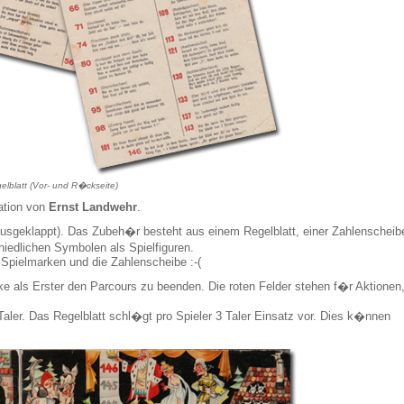
lblatt (Vor- und R�ckseite)
tration von
Ernst Landwehr
.
ausgeklappt). Das Zubeh�r besteht aus einem Regelblatt, einer Zahlenscheibe
iedlichen Symbolen als Spielfiguren.
e Spielmarken und die Zahlenscheibe :-(
rke als Erster den Parcours zu beenden. Die roten Felder stehen f�r Aktionen,
ler. Das Regelblatt schl�gt pro Spieler 3 Taler Einsatz vor. Dies k�nnen