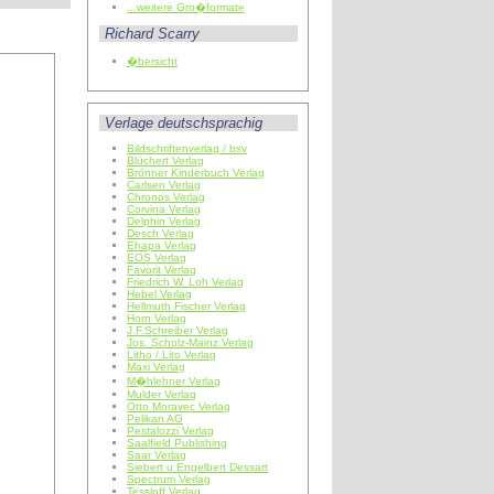
...weitere Gro�formate
Richard Scarry
�bersicht
Verlage deutschsprachig
Bildschriftenverlag / bsv
Blüchert Verlag
Brönner Kinderbuch Verlag
Carlsen Verlag
Chronos Verlag
Corvina Verlag
Delphin Verlag
Desch Verlag
Ehapa Verlag
EOS Verlag
Favorit Verlag
Friedrich W. Loh Verlag
Hebel Verlag
Hellmuth Fischer Verlag
Horn Verlag
J.F.Schreiber Verlag
Jos. Scholz-Mainz Verlag
Litho / Lito Verlag
Maxi Verlag
M�hlehner Verlag
Mulder Verlag
Otto Moravec Verlag
Pelikan AG
Pestalozzi Verlag
Saalfield Publishing
Saar Verlag
Siebert u Engelbert Dessart
Spectrum Verlag
Tessloff Verlag