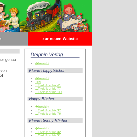
kt
zur neuen Website
Delphin Verlag
er genau
�bersicht
 von
Kleine Happybücher
of
�bersicht
Titel
...Titelbilder bis 41
...Titelbilder bis 77
...Titelbilder bis 117
Happy Bücher
�bersicht
...Titelbilder bis 37
...Titelbilder bis 76
Kleine Disney Bücher
�bersicht
...Titelbilder bis 32
...Titelbilder bis 51