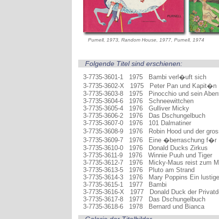
Purnell, 1973, Random House, 1977, Purnell, 1974
Folgende Titel sind erschienen:
3-7735-3601-1 1975 Bambi verl�uft sich
3-7735-3602-X 1975 Peter Pan und Kapit�n
3-7735-3603-8 1975 Pinocchio und sein Abent
3-7735-3604-6 1976 Schneewittchen
3-7735-3605-4 1976 Gulliver Micky
3-7735-3606-2 1976 Das Dschungelbuch
3-7735-3607-0 1976 101 Dalmatiner
3-7735-3608-9 1976 Robin Hood und der gros
3-7735-3609-7 1976 Eine �berraschung f�r
3-7735-3610-0 1976 Donald Ducks Zirkus
3-7735-3611-9 1976 Winnie Puuh und Tiger
3-7735-3612-7 1976 Micky-Maus reist zum 
3-7735-3613-5 1976 Pluto am Strand
3-7735-3614-3 1976 Mary Poppins Ein lustige
3-7735-3615-1 1977 Bambi
3-7735-3616-X 1977 Donald Duck der Privatde
3-7735-3617-8 1977 Das Dschungelbuch
3-7735-3618-6 1978 Bernard und Bianca