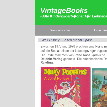
VintageBooks
- Alte Kinderbilderb�cher f�r Liebhab
Wunderbücher
Home dies
Walt Disney - Lesen macht Spass
Zwischen 1975 und 1978 erschien eine Reihe m
auf die Bed�rfnisse der Leseang�nger zugesch
Die Texte stammen von
Irene Koss
. �hnliche 
Delphin Verlag
gedruckt. Die amerikanische R
Reading
.