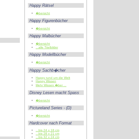
Happy Rätsel
�bersicht
Happy Figurenbücher
�bersicht
Happy Malbücher
�bersicht
...alle Titelbilder
Happy Modellbücher
�bersicht
Happy Sachb�cher
Happy rund um die Welt
Happy Wissen
Mehr Wissen �ber ...
Disney Lesen macht Spass
�bersicht
Pictureland Series - (D)
�bersicht
Hardcover nach Format
...bis 24 x 18 cm
...bis 28 x 21 cm
...bis 32 x 24 cm