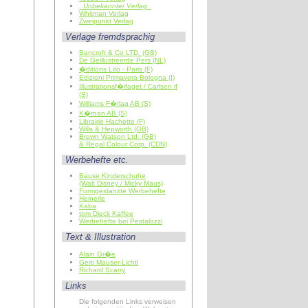
Unbekannter Verlag
Whitman Verlag
Zweipunkt Verlag
Verlage fremdsprachig
Bancroft & Co LTD. (GB)
De Geillustreerde Pers (NL)
�ditions Lito - Paris (F)
Edizioni Primavera Bologna (I)
Illustrationsf�rlaget / Carlsen if
(S)
Williams F�rlag AB (S)
K�rnan AB (S)
Librairie Hachette (F)
Wills & Hepworth (GB)
Brown Watson Ltd. (GB)
& Regal Colour Corp. (CDN)
Werbehefte etc.
Bause Kinderschuhe
(Walt Disney / Micky Maus)
Formgestanzte Werbehefte
Heinerle
Kaba
tom Dieck Kaffee
Werbehefte bei Pestalozzi
Text & Illustration
Alain Gr�e
Gerti Mauser-Lichtl
Richard Scarry
Links
Die folgenden Links verweisen