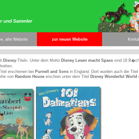
er und Sammler
e, alte Website
zur neuen Website
Konta
it
Disney
-Titeln. Unter dem Motto
Disney Lesen macht Spass
sind 18 B�ch
nitten.
Titel erschienen bei
Purnell and Sons
in England. Dort wurden auch die Titel
eihe von
Random House
erschien unter dem Titel
Disney Wonderful World 