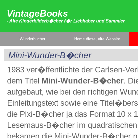
VintageBooks
- Alte Kinderbilderb�cher f�r Liebhaber und Sammler
Wunderbücher
Home diese, alte Website
Mini-Wunder-B�cher
1983 ver�ffentlichte der Carlsen-Ver
dem Titel
Mini-Wunder-B�cher
. D
aufgebaut, wie bei den richtigen Wun
Einleitungstext sowie eine Titel�ber
die Pixi-B�cher ja das Format 10 x 
Lesemaus-B�cher im quadratischen
bekamen die Mini-Wunder-B�cher nun