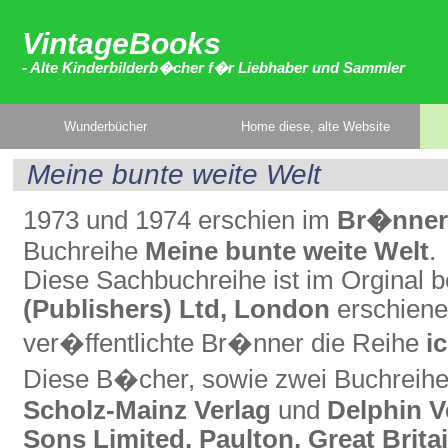
VintageBooks
- Alte Kinderbilderb�cher f�r Liebhaber und Sammler
Wunderbücher
Home diese, alte Website
Meine bunte weite Welt
1973 und 1974 erschien im
Br�nner 
Buchreihe
Meine bunte weite Welt
.
Diese Sachbuchreihe ist im Orginal 
(Publishers) Ltd, London
erschienen
ver�ffentlichte Br�nner die Reihe
i
Diese B�cher, sowie zwei Buchreihen
Scholz-Mainz Verlag
und
Delphin V
Sons Limited, Paulton, Great Brita